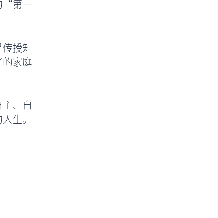
的“第一
是传授知
好的家庭
自主、自
的人生。