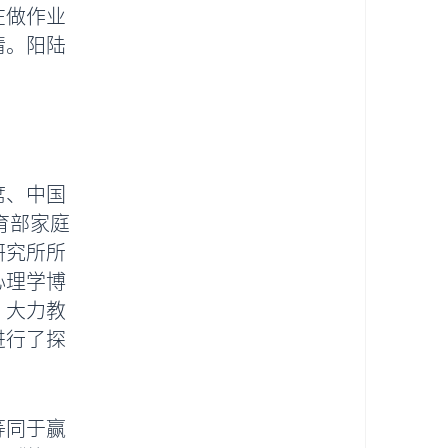
在做作业
情。阳陆
席、中国
育部家庭
研究所所
心理学博
、大力教
进行了探
等同于赢