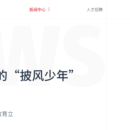
新闻中心
人才招聘
W
S
教育公益
潭水源教师社区
的“披风少年”
教育立