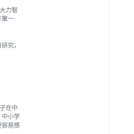
、大力智
齐聚一
育研究，
孩子在中
；中小学
更容易感