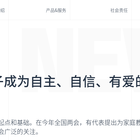
介绍
产品&服务
社会责任
N
E
智能学习
终身教育与职业发展
大力智能
极课大数据
学浪
大力智能学习灯
Ai学
开言英语
子成为自主、自信、有爱
起点和基础。在今年全国两会，有代表提出为家庭
会广泛的关注。