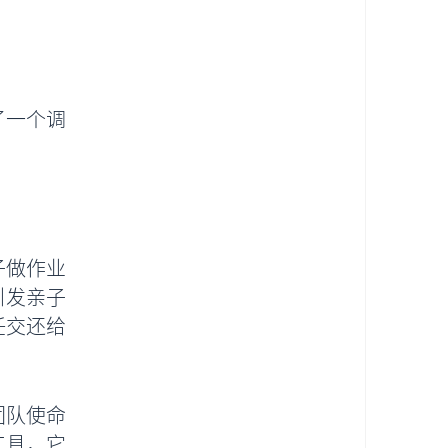
了一个调
子做作业
引发亲子
任交还给
团队使命
工具，它